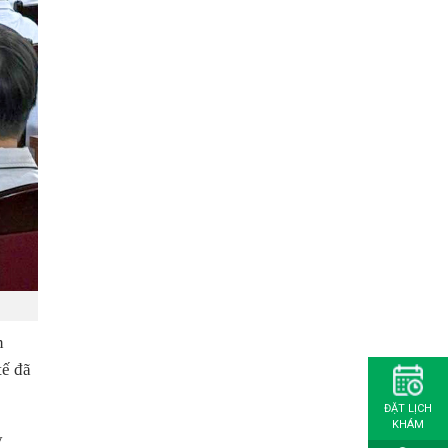
n
tế đã
ĐẶT LỊCH
KHÁM
y