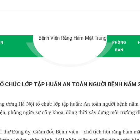
ÂN
PHÒNG
BAN
Ổ CHỨC LỚP TẬP HUẤN AN TOÀN NGƯỜI BỆNH NĂM 
g ương Hà Nội tổ chức lớp tập huấn: An toàn người bệnh năm
ện, phòng ngừa sự cố y khoa, đồng thời xây dựng môi trường đi
í thư Đảng ủy, Giám đốc Bệnh
viện – chủ tịch hội răng hàm mặ