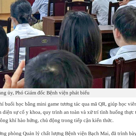
ảng ủy, Phó Giám đốc Bệnh viện phát biểu
hí buổi học bằng mini game tương tác qua mã QR, giúp học viê
iện sự cố y khoa, quy trình an toàn và xử trí tình huống thực 
hông khí hào hứng, chủ động trong tiếp cận kiến thức.
ởng phòng Quản lý chất lượng Bệnh viện Bạch Mai, đã trình bà