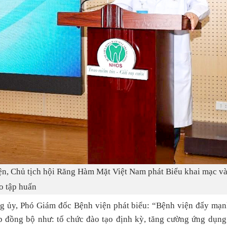
ện, Chủ tịch hội Răng Hàm Mặt Việt Nam phát Biểu khai mạc và
o tập huấn
g ủy, Phó Giám đốc Bệnh viện phát biểu: “Bệnh viện đẩy mạ
p đồng bộ như: tổ chức đào tạo định kỳ, tăng cường ứng dụn