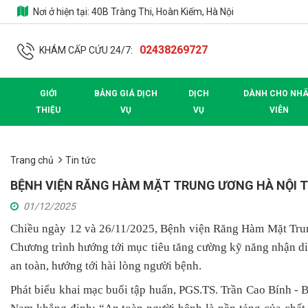
Nơi ở hiện tại:
40B Tràng Thi, Hoàn Kiếm, Hà Nội
02438269727
KHÁM CẤP CỨU 24/7:
GIỚI
BẢNG GIÁ DỊCH
DỊCH
DÀNH CHO NH
THIỆU
VỤ
VỤ
VIÊN
Trang chủ
Tin tức
BỆNH VIỆN RĂNG HÀM MẶT TRUNG ƯƠNG HÀ NỘI T
01/12/2025
Chiều ngày 12 và 26/11/2025, Bệnh viện Răng Hàm Mặt Trun
Chương trình hướng tới mục tiêu tăng cường kỹ năng nhận di
an toàn, hướng tới hài lòng người bệnh.
Phát biểu khai mạc buổi tập huấn,
PGS.TS. Trần Cao Bính
-
B