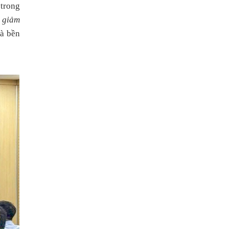
 trong
c giảm
và bền