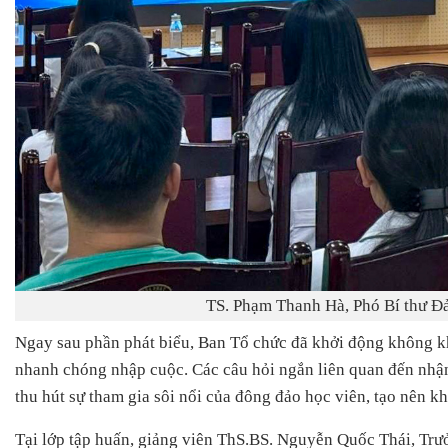
TS. Phạm Thanh Hà, Phó Bí thư Đ
Ngay sau phần phát biểu, Ban Tổ chức đã khởi động không k
nhanh chóng nhập cuộc. Các câu hỏi ngắn liên quan đến nhận d
thu hút sự tham gia sôi nổi của đông đảo học viên, tạo nên k
Tại lớp tập huấn, giảng viên ThS.BS. Nguyễn Quốc Thái, Trư