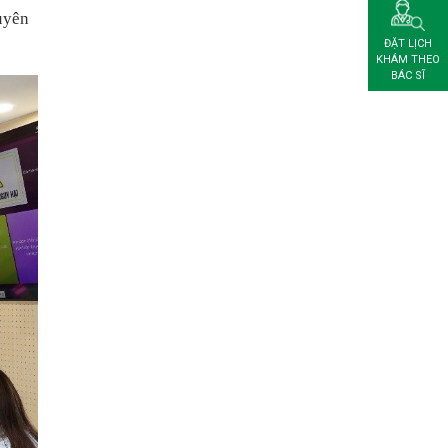
uyên
ĐẶT LỊCH
KHÁM THEO
BÁC SĨ