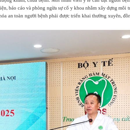
 lượng khám, chữa bệnh. Mỗi nhân viên y tế cần đặt người bệ
hiện, báo cáo và phòng ngừa sự cố y khoa nhằm xây dựng môi 
 hóa an toàn người bệnh phải được triển khai thường xuyên, đồ