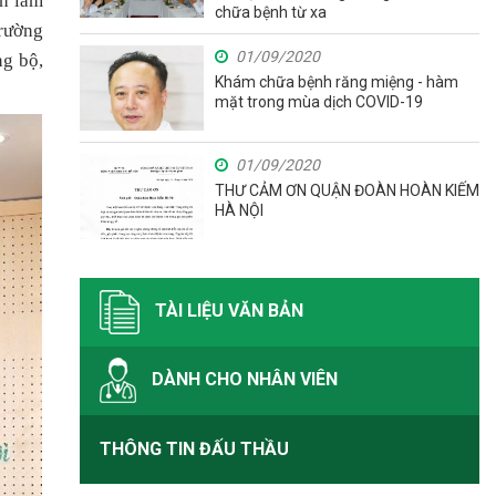
nh làm
chữa bệnh từ xa
trường
01/09/2020
ng bộ,
Khám chữa bệnh răng miệng - hàm
mặt trong mùa dịch COVID-19
01/09/2020
THƯ CẢM ƠN QUẬN ĐOÀN HOÀN KIẾM
HÀ NỘI
TÀI LIỆU VĂN BẢN
DÀNH CHO NHÂN VIÊN
THÔNG TIN ĐẤU THẦU