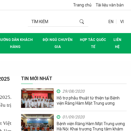
Trang chủ
Tài liệu văn bản
EN
VI
HƯỚNG DẪN KHÁCH
ĐỘI NGŨ CHUYÊN
HỢP TÁC QUỐC
LIÊN
HÀNG
GIA
TẾ
HỆ
2025
TIN MỚI NHẤT
29/08/2020
 2025.
Hỗ trợ phẫu thuật từ thiện tại Bệnh
viện Răng Hàm Mặt Trung ương
ều trị
01/09/2020
t Việt
Bệnh viện Răng Hàm Mặt Trung ương
Hà Nội: Khai trương Trung tâm khám