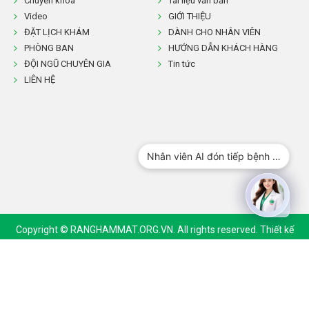
Chuyên khoa
Tài liệu văn bản
Video
GIỚI THIỆU
ĐẶT LỊCH KHÁM
DÀNH CHO NHÂN VIÊN
PHÒNG BAN
HƯỚNG DẪN KHÁCH HÀNG
ĐỘI NGŨ CHUYÊN GIA
Tin tức
LIÊN HỆ
Tư vấn thủ tục hành chính công
Nhân viên AI đón tiếp bệnh nhân
Copyright © RANGHAMMAT.ORG.VN. All rights reserved.
Thiết kế
website
bởi ADC.