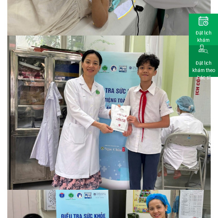
Đặt lịch
khám
Đặt lịch
khám theo
bác sĩ