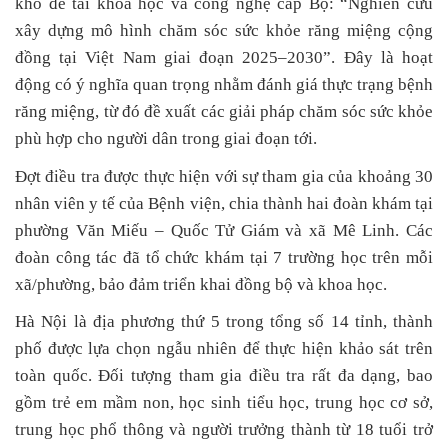
khổ đề tài khoa học và công nghệ cấp Bộ: “Nghiên cứu
xây dựng mô hình chăm sóc sức khỏe răng miệng cộng
đồng tại Việt Nam giai đoạn 2025–2030”. Đây là hoạt
động có ý nghĩa quan trọng nhằm đánh giá thực trạng bệnh
răng miệng, từ đó đề xuất các giải pháp chăm sóc sức khỏe
phù hợp cho người dân trong giai đoạn tới.
Đợt điều tra được thực hiện với sự tham gia của khoảng 30
nhân viên y tế của Bệnh viện, chia thành hai đoàn khám tại
phường Văn Miếu – Quốc Tử Giám và xã Mê Linh. Các
đoàn công tác đã tổ chức khám tại 7 trường học trên mỗi
xã/phường, bảo đảm triển khai đồng bộ và khoa học.
Hà Nội là địa phương thứ 5 trong tổng số 14 tỉnh, thành
phố được lựa chọn ngẫu nhiên để thực hiện khảo sát trên
toàn quốc. Đối tượng tham gia điều tra rất đa dạng, bao
gồm trẻ em mầm non, học sinh tiểu học, trung học cơ sở,
trung học phổ thông và người trưởng thành từ 18 tuổi trở