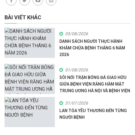
BÀI VIẾT KHÁC
05/08/2026
DANH SÁCH NGƯỜI THỰC HÀNH
KHÁM CHỮA BỆNH THÁNG 6 NĂM
2026
01/08/2026
SÔI NỔI TRẬN BÓNG ĐÁ GIAO HỮU
GIỮA BỆNH VIỆN RĂNG HÀM MẶT
TRUNG ƯƠNG HÀ NỘI VÀ BỆNH VIỆN
ĐA KHOA HÒA BÌNH
31/07/2026
LAN TỎA YÊU THƯƠNG ĐẾN TỪNG
NGƯỜI BỆNH