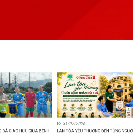
31/07/2026
G ĐÁ GIAO HỮU GIỮA BỆNH
LAN TỎA YÊU THƯƠNG ĐẾN TỪNG NGƯỜ