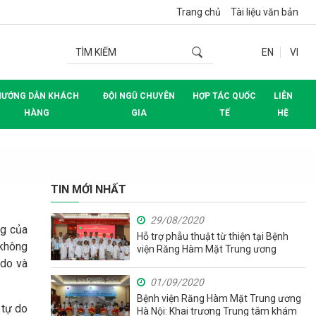
Trang chủ
Tài liệu văn bản
EN
VI
HƯỚNG DẪN KHÁCH
ĐỘI NGŨ CHUYÊN
HỢP TÁC QUỐC
LIÊN
HÀNG
GIA
TẾ
HỆ
TIN MỚI NHẤT
29/08/2020
ng của
Hỗ trợ phẫu thuật từ thiện tại Bệnh
 không
viện Răng Hàm Mặt Trung ương
 do và
01/09/2020
Bệnh viện Răng Hàm Mặt Trung ương
 tự do
Hà Nội: Khai trương Trung tâm khám