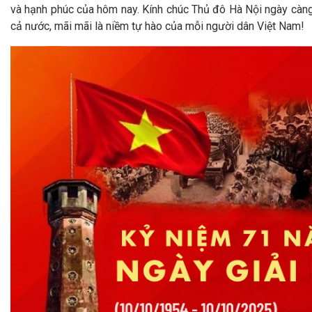
và hạnh phúc của hôm nay. Kính chúc Thủ đô Hà Nội ngày càng ph
cả nước, mãi mãi là niềm tự hào của mỗi người dân Việt Nam!