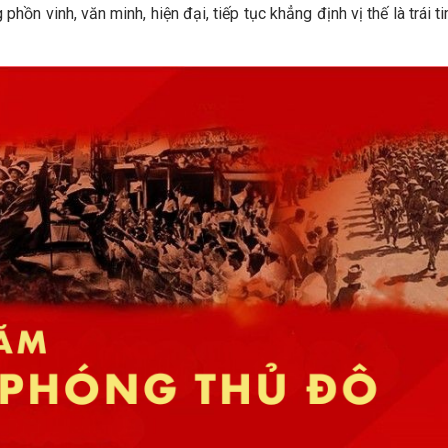
ồn vinh, văn minh, hiện đại, tiếp tục khẳng định vị thế là trái t