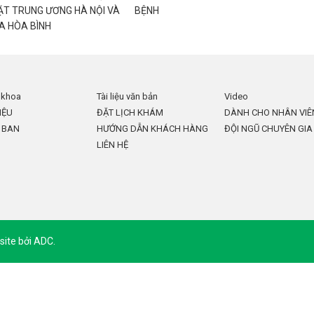
ẶT TRUNG ƯƠNG HÀ NỘI VÀ
BỆNH
A HÒA BÌNH
 khoa
Tài liệu văn bản
Video
IỆU
ĐẶT LỊCH KHÁM
DÀNH CHO NHÂN VIÊ
 BAN
HƯỚNG DẪN KHÁCH HÀNG
ĐỘI NGŨ CHUYÊN GIA
LIÊN HỆ
site
bởi ADC.