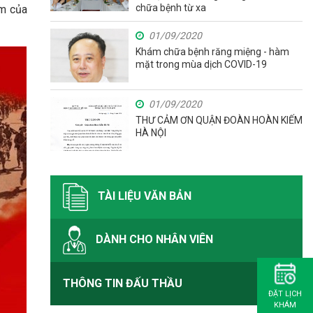
chữa bệnh từ xa
im của
01/09/2020
Khám chữa bệnh răng miệng - hàm
mặt trong mùa dịch COVID-19
01/09/2020
THƯ CẢM ƠN QUẬN ĐOÀN HOÀN KIẾM
HÀ NỘI
TÀI LIỆU VĂN BẢN
DÀNH CHO NHÂN VIÊN
THÔNG TIN ĐẤU THẦU
ĐẶT LỊCH
KHÁM