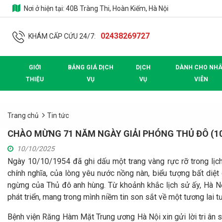
Nơi ở hiện tại:
40B Tràng Thi, Hoàn Kiếm, Hà Nội
02438269727
KHÁM CẤP CỨU 24/7:
GIỚI
BẢNG GIÁ DỊCH
DỊCH
DÀNH CHO NH
THIỆU
VỤ
VỤ
VIÊN
Trang chủ
Tin tức
CHÀO MỪNG 71 NĂM NGÀY GIẢI PHÓNG THỦ ĐÔ (10/
10/10/2025
Ngày 10/10/1954 đã ghi dấu một trang vàng rực rỡ trong lịc
chính nghĩa, của lòng yêu nước nồng nàn, biểu tượng bất diệt 
ngừng của Thủ đô anh hùng. Từ khoảnh khắc lịch sử ấy, Hà Nộ
phát triển, mang trong mình niềm tin son sắt về một tương lai t
Bệnh viện Răng Hàm Mặt Trung ương Hà Nội xin gửi lời tri ân sâ