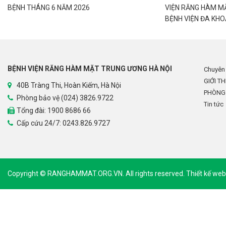
BỆNH THÁNG 6 NĂM 2026
VIỆN RĂNG HÀM M
BỆNH VIỆN ĐA KHO
BỆNH VIỆN RĂNG HÀM MẶT TRUNG ƯƠNG HÀ NỘI
Chuyên
GIỚI TH
40B Tràng Thi, Hoàn Kiếm, Hà Nội
PHÒNG
Phòng bảo vệ (024) 3826.9722
Tin tức
Tổng đài:
1900 8686 66
Cấp cứu 24/7: 0243.826.9727
Copyright © RANGHAMMAT.ORG.VN. All rights reserved.
Thiết kế web