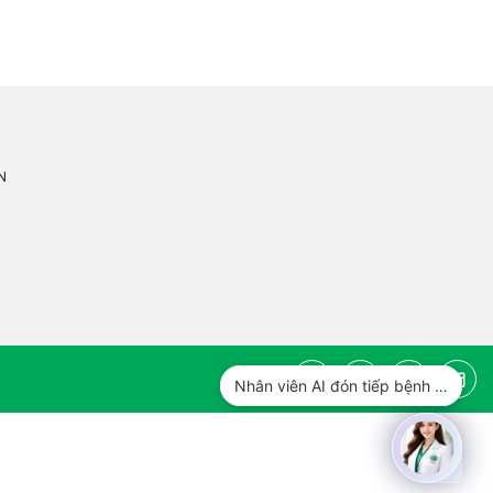
N
Tư vấn thủ tục hành chính công
Nhân viên AI đón tiếp bệnh nhân