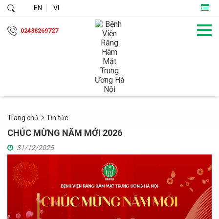
EN
VI
02438269727
Trang chủ
Tin tức
CHÚC MỪNG NĂM MỚI 2026
31/12/2025