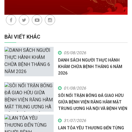
BÀI VIẾT KHÁC
05/08/2026
DANH SÁCH NGƯỜI THỰC HÀNH
KHÁM CHỮA BỆNH THÁNG 6 NĂM
2026
01/08/2026
SÔI NỔI TRẬN BÓNG ĐÁ GIAO HỮU
GIỮA BỆNH VIỆN RĂNG HÀM MẶT
TRUNG ƯƠNG HÀ NỘI VÀ BỆNH VIỆN
ĐA KHOA HÒA BÌNH
31/07/2026
LAN TỎA YÊU THƯƠNG ĐẾN TỪNG