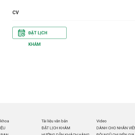
CV
ĐẶT LỊCH
KHÁM
 khoa
Tài liệu văn bản
Video
IỆU
ĐẶT LỊCH KHÁM
DÀNH CHO NHÂN VIÊ
 BAN
HƯỚNG DẪN KHÁCH HÀNG
ĐỘI NGŨ CHUYÊN GIA