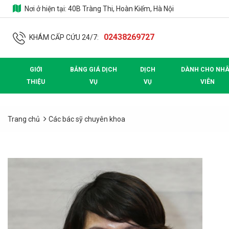
Nơi ở hiện tại:
40B Tràng Thi, Hoàn Kiếm, Hà Nội
02438269727
KHÁM CẤP CỨU 24/7:
GIỚI
BẢNG GIÁ DỊCH
DỊCH
DÀNH CHO NH
THIỆU
VỤ
VỤ
VIÊN
Trang chủ
Các bác sỹ chuyên khoa