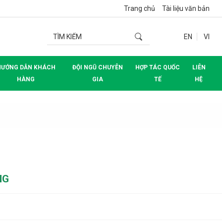
Trang chủ
Tài liệu văn bản
EN
VI
HƯỚNG DẪN KHÁCH
ĐỘI NGŨ CHUYÊN
HỢP TÁC QUỐC
LIÊN
HÀNG
GIA
TẾ
HỆ
NG