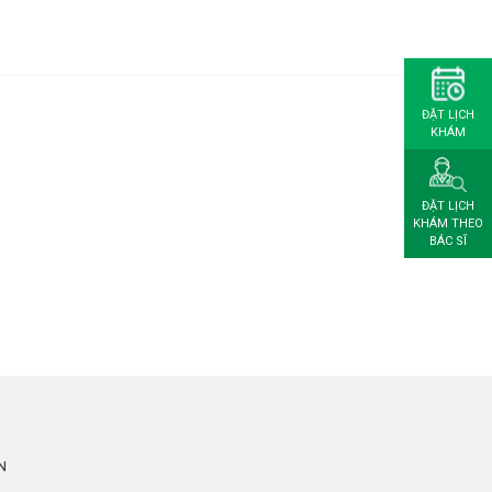
ĐẶT LỊCH
KHÁM
ĐẶT LỊCH
KHÁM THEO
BÁC SĨ
N