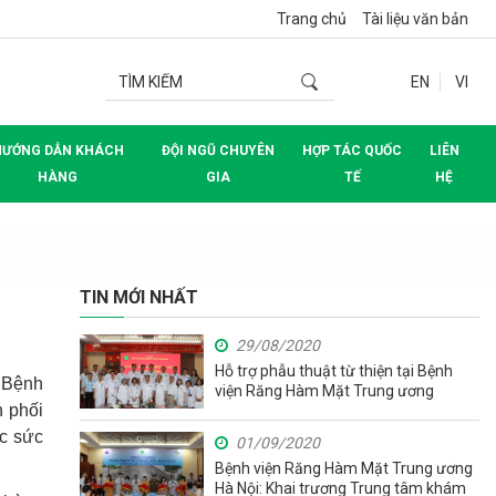
Trang chủ
Tài liệu văn bản
EN
VI
HƯỚNG DẪN KHÁCH
ĐỘI NGŨ CHUYÊN
HỢP TÁC QUỐC
LIÊN
HÀNG
GIA
TẾ
HỆ
TIN MỚI NHẤT
29/08/2020
Hỗ trợ phẫu thuật từ thiện tại Bệnh
 Bệnh
viện Răng Hàm Mặt Trung ương
h
phối
c sức
01/09/2020
Bệnh viện Răng Hàm Mặt Trung ương
Hà Nội: Khai trương Trung tâm khám