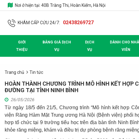
Nơi ở hiện tại:
40B Tràng Thi, Hoàn Kiếm, Hà Nội
02438269727
KHÁM CẤP CỨU 24/7:
GIỚI
BẢNG GIÁ DỊCH
DỊCH
DÀNH CHO NH
THIỆU
VỤ
VỤ
VIÊN
Trang chủ
Tin tức
HOÀN THÀNH CHƯƠNG TRÌNH MÔ HÌNH KẾT HỢP C
ĐƯỜNG TẠI TỈNH NINH BÌNH
26/05/2026
Từ ngày 18/5 đến 21/5,
C
hương trình
“M
ô hình kết hợp Cô
viện Răng Hàm Mặt Trung ương Hà Nội (Bệnh viện) phối hợp
hợp tổ chức
tại 9 trường tiểu học trên địa bàn tỉnh
Ninh Bìn
khỏe răng miệng,
khám
và điều trị dự phòng bệnh răng miệng