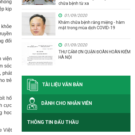
phòng
chữa bệnh từ xa
ệp kịp
01/09/2020
Khám chữa bệnh răng miệng - hàm
c khỏe
mặt trong mùa dịch COVID-19
ruyền
ng đối
01/09/2020
THƯ CẢM ƠN QUẬN ĐOÀN HOÀN KIẾM
HÀ NỘI
h viện
ăm sóc
, phát
ho trẻ
TÀI LIỆU VĂN BẢN
bít hố
DÀNH CHO NHÂN VIÊN
ch cực
g học
THÔNG TIN ĐẤU THẦU
e Việt