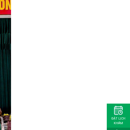
ĐẶT LỊCH
KHÁM