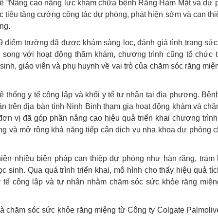
ế về “Nâng cao năng lực khám chữa bệnh Răng Hàm Mặt và dự 
 tiêu tăng cường công tác dự phòng, phát hiện sớm và can thi
ng.
ại 9 điểm trường đã được khám sàng lọc, đánh giá tình trạng sứ
song với hoạt động thăm khám, chương trình cũng tổ chức t
inh, giáo viên và phụ huynh về vai trò của chăm sóc răng miệ
ệ thống y tế công lập và khối y tế tư nhân tại địa phương. Bện
ân trên địa bàn tỉnh Ninh Bình tham gia hoạt động khám và ch
ơn vị đã góp phần nâng cao hiệu quả triển khai chương trình
ng và mở rộng khả năng tiếp cận dịch vụ nha khoa dự phòng c
hiện nhiều biện pháp can thiệp dự phòng như
hàn răng, trám 
sinh. Qua quá trình triển khai, mô hình cho thấy hiệu quả tí
 y tế công lập và tư nhân nhằm chăm sóc sức khỏe răng miện
à chăm sóc sức khỏe răng miệng từ Công ty Colgate Palmoliv