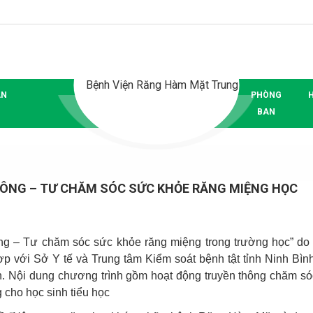
ÂN
PHÒNG
BAN
ÔNG – TƯ CHĂM SÓC SỨC KHỎE RĂNG MIỆNG HỌC
ng – Tư chăm sóc sức khỏe răng miệng trong trường học” do
 với Sở Y tế và Trung tâm Kiểm soát bệnh tật tỉnh Ninh Bìn
h
.
Nội dung chương trình gồm
hoạt động
truyền thông chăm só
 cho học sinh tiểu học