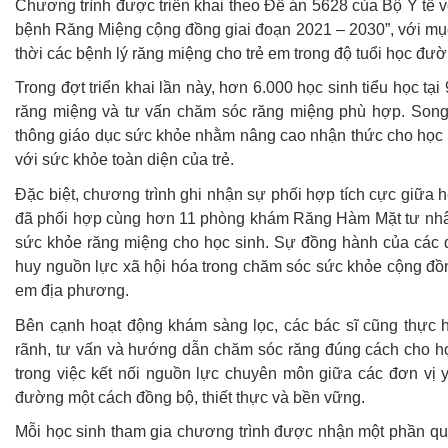
Chương trình được triển khai theo Đề án 5628 của Bộ Y t
bệnh Răng Miệng cộng đồng giai đoạn 2021 – 2030”, với mục
thời các bệnh lý răng miệng cho trẻ em trong độ tuổi học đườ
Trong đợt triển khai lần này, hơn 6.000 học sinh tiểu học t
răng miệng và tư vấn chăm sóc răng miệng phù hợp. Song 
thông giáo dục sức khỏe nhằm nâng cao nhận thức cho học s
với sức khỏe toàn diện của trẻ.
Đặc biệt, chương trình ghi nhận sự phối hợp tích cực giữa h
đã phối hợp cùng hơn 11 phòng khám
R
ăng
H
àm
M
ặt tư nh
sức khỏe răng miệng cho học sinh. Sự đồng hành của các đ
huy nguồn lực xã hội hóa trong chăm sóc sức khỏe cộng đồ
em địa phương.
Bên cạnh hoạt động khám sàng lọc, các bác sĩ cũng thực 
rãnh
, tư vấn và hướng dẫn chăm sóc răng đúng cách cho học 
trong việc kết nối nguồn lực chuyên môn giữa các đơn vị
đường một cách đồng bộ, thiết thực và bền vững.
Mỗi học sinh tham gia chương trình được nhận một phần qu