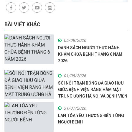
BÀI VIẾT KHÁC
05/08/2026
DANH SÁCH NGƯỜI THỰC HÀNH
KHÁM CHỮA BỆNH THÁNG 6 NĂM
2026
01/08/2026
SÔI NỔI TRẬN BÓNG ĐÁ GIAO HỮU
GIỮA BỆNH VIỆN RĂNG HÀM MẶT
TRUNG ƯƠNG HÀ NỘI VÀ BỆNH VIỆN
ĐA KHOA HÒA BÌNH
31/07/2026
LAN TỎA YÊU THƯƠNG ĐẾN TỪNG
NGƯỜI BỆNH