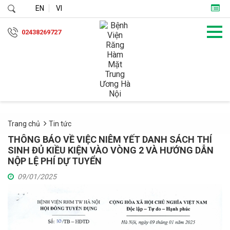
EN
VI
02438269727
Trang chủ
Tin tức
THÔNG BÁO VỀ VIỆC NIÊM YẾT DANH SÁCH THÍ
SINH ĐỦ KIỀU KIỆN VÀO VÒNG 2 VÀ HƯỚNG DẪN
NỘP LỆ PHÍ DỰ TUYỂN
09/01/2025