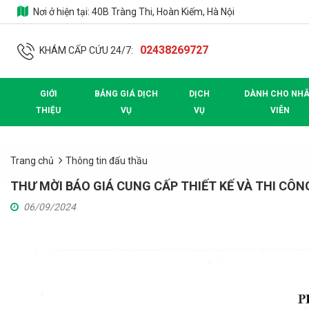
Nơi ở hiện tại:
40B Tràng Thi, Hoàn Kiếm, Hà Nội
02438269727
KHÁM CẤP CỨU 24/7:
GIỚI
BẢNG GIÁ DỊCH
DỊCH
DÀNH CHO NH
THIỆU
VỤ
VỤ
VIÊN
Trang chủ
Thông tin đấu thầu
THƯ MỜI BÁO GIÁ CUNG CẤP THIẾT KẾ VÀ THI CÔN
06/09/2024