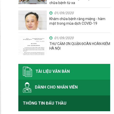
chữa bệnh từ xa
01/09/2020
Khám chữa bệnh răng miệng - hàm
mặt trong mùa dịch COVID-19
01/09/2020
THƯ CẢM ƠN QUẬN ĐOÀN HOÀN KIẾM
HÀ NỘI
TÀI LIỆU VĂN BẢN
DÀNH CHO NHÂN VIÊN
THÔNG TIN ĐẤU THẦU