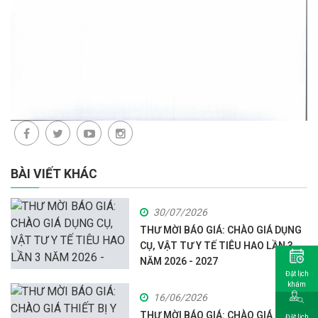
BÀI VIẾT KHÁC
30/07/2026
THƯ MỜI BÁO GIÁ: CHÀO GIÁ DỤNG
CỤ, VẬT TƯ Y TẾ TIÊU HAO LẦN 3
NĂM 2026 - 2027
Đặt lịch
khám
16/06/2026
THƯ MỜI BÁO GIÁ: CHÀO GIÁ THIẾT
Đặt lịch