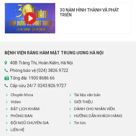
30 NĂM HÌNH THÀNH VÀ PHÁT
TRIỂN
BỆNH VIỆN RĂNG HÀM MẶT TRUNG ƯƠNG HÀ NỘI
40B Tràng Thi, Hoàn Kiếm, Hà Nội
Phòng bảo vệ (024) 3826.9722
Tổng đài:
1900 8686 66
Cấp cứu 24/7: 0243.826.9727
Chuyên khoa
Tài liệu văn bản
Video
GIỚI THIỆU
ĐẶT LỊCH KHÁM
DÀNH CHO NHÂN VIÊN
PHÒNG BAN
HƯỚNG DẪN KHÁCH HÀNG
ĐỘI NGŨ CHUYÊN GIA
Tin tức
LIÊN HỆ