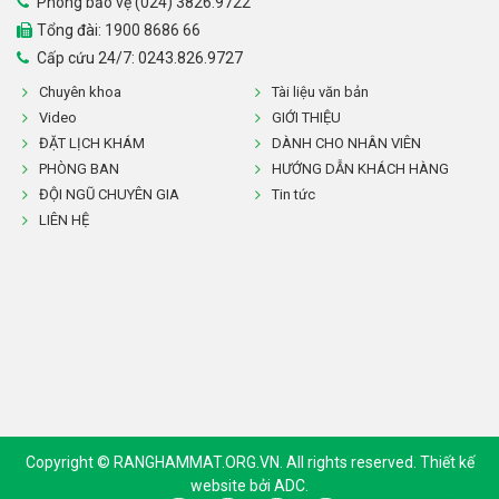
Phòng bảo vệ (024) 3826.9722
Tổng đài:
1900 8686 66
Cấp cứu 24/7: 0243.826.9727
Chuyên khoa
Tài liệu văn bản
Video
GIỚI THIỆU
ĐẶT LỊCH KHÁM
DÀNH CHO NHÂN VIÊN
PHÒNG BAN
HƯỚNG DẪN KHÁCH HÀNG
ĐỘI NGŨ CHUYÊN GIA
Tin tức
LIÊN HỆ
Copyright © RANGHAMMAT.ORG.VN. All rights reserved.
Thiết kế
website
bởi ADC.