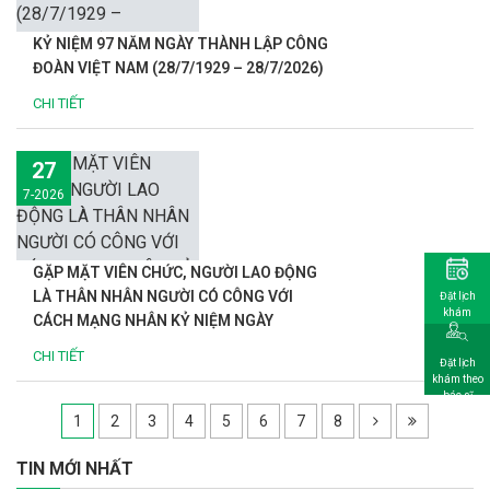
KỶ NIỆM 97 NĂM NGÀY THÀNH LẬP CÔNG
ĐOÀN VIỆT NAM (28/7/1929 – 28/7/2026)
CHI TIẾT
27
7-2026
GẶP MẶT VIÊN CHỨC, NGƯỜI LAO ĐỘNG
LÀ THÂN NHÂN NGƯỜI CÓ CÔNG VỚI
Đặt lịch
khám
CÁCH MẠNG NHÂN KỶ NIỆM NGÀY
THƯƠNG BINH - LIỆT SĨ 27/7/2026
CHI TIẾT
Đặt lịch
khám theo
bác sĩ
1
2
3
4
5
6
7
8
TIN MỚI NHẤT