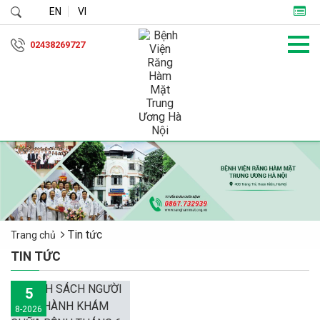
EN
VI
02438269727
Tin tức
Trang chủ
TIN TỨC
5
8-2026