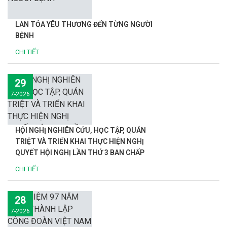
LAN TỎA YÊU THƯƠNG ĐẾN TỪNG NGƯỜI
BỆNH
CHI TIẾT
29
7-2026
HỘI NGHỊ NGHIÊN CỨU, HỌC TẬP, QUÁN
TRIỆT VÀ TRIỂN KHAI THỰC HIỆN NGHỊ
QUYẾT HỘI NGHỊ LẦN THỨ 3 BAN CHẤP
HÀNH TRUNG ƯƠNG ĐẢNG KHÓA XIV
CHI TIẾT
28
7-2026