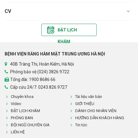
CV
ĐẶT LỊCH
KHÁM
BỆNH VIỆN RĂNG HÀM MẶT TRUNG ƯƠNG HÀ NỘI
40B Tràng Thi, Hoàn Kiếm, Hà Nội
Phòng bảo vệ (024) 3826.9722
Tổng đài:
1900 8686 66
Cấp cứu 24/7: 0243.826.9727
Chuyên khoa
Tài liệu văn bản
Video
GIỚI THIỆU
ĐẶT LỊCH KHÁM
DÀNH CHO NHÂN VIÊN
PHÒNG BAN
HƯỚNG DẪN KHÁCH HÀNG
ĐỘI NGŨ CHUYÊN GIA
Tin tức
LIÊN HỆ