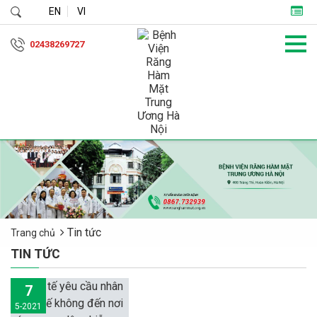
EN
VI
02438269727
Tin tức
Trang chủ
TIN TỨC
7
5-2021