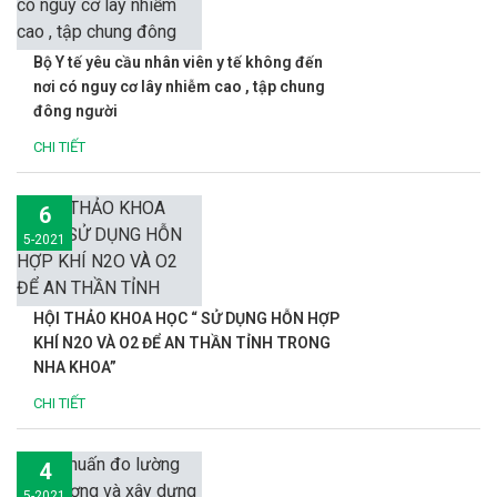
Bộ Y tế yêu cầu nhân viên y tế không đến
nơi có nguy cơ lây nhiễm cao , tập chung
đông người
CHI TIẾT
6
5-2021
HỘI THẢO KHOA HỌC “ SỬ DỤNG HỖN HỢP
KHÍ N2O VÀ O2 ĐỂ AN THẦN TỈNH TRONG
NHA KHOA”
CHI TIẾT
4
5-2021