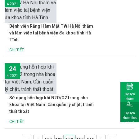
4-2021
Bệnh viện Răng Hàm Mặt TW Hà Nội thăm
và làm việc taị bệnh viện đa khoa tỉnh Hà
Tĩnh
CHI TIẾT
24
4-2021
Đặt lịch
Sử dụng hỗn hợp khí N2O/O2 trong nha
khám
khoa tại Việt Nam: Cần quản lý chặt, tránh
thất thoát
Đặt lịch
khám theo
CHI TIẾT
bác sĩ